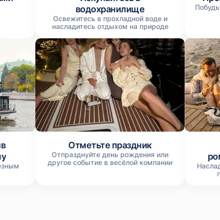
Побудь
водохранилище
Освежитесь в прохладной воде и
м
насладитесь отдыхом на природе
ив
Отметьте праздник
Отпразднуйте день рождения или
чу
ро
другое событие в весёлой компании
езным
Насла