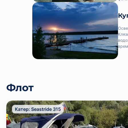
Ку
Осве
Кляз
водо
врем
Флот
Катер:
Seastride 315