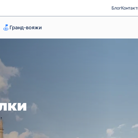
Блог
Контак
Гранд-вояжи
лки