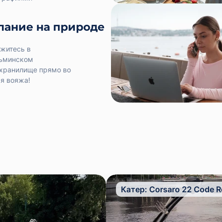
пание на природе
житесь в
ьминском
хранилище прямо во
я вояжа!
Катер:
Corsaro 22 Code R