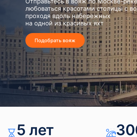
Отправьтесь в вояж по Москве-рек
любоваться красотами столицы с во
проходя вдоль набережных
на одной из красивых яхт
Подобрать вояж
5 лет
30