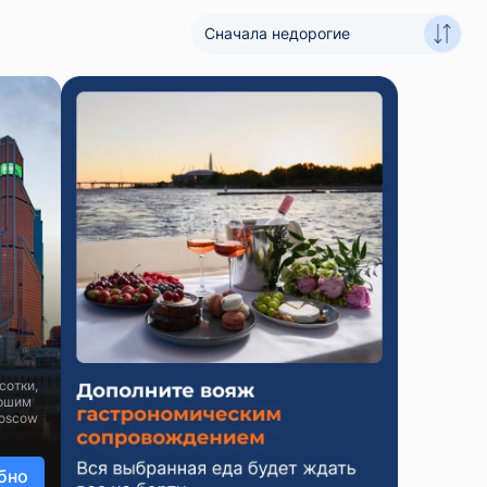
Сначала недорогие
сотки,
ершим
Moscow
бно