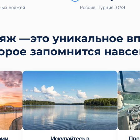
ных вояжей
Россия, Турция, ОАЭ
яж —это уникальное вп
орое запомнится навсе
ами
Искупайтесь в
Про