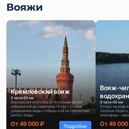
Вояжи
Вояж-чил
Кремлёвский вояж
водохра
3 часа
32 км
Московская классика: от Котельнической
3 часа
30 км
набережной до памятника Петру I. Самые
Релакс на воде в
узнаваемые виды столицы и её исторический
Зелёные берега,
центр с воды.
атмосфера – иде
От 49 000 ₽
От 49 000
Подробно