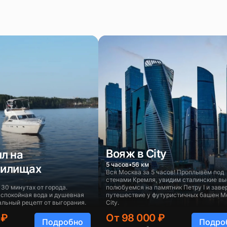
Вояж в City
л на
5 часов
56 км
нилищах
Вся Москва за 5 часов! Проплывём под
стенами Кремля, увидим сталинские вы
 30 минутах от города.
полюбуемся на памятник Петру I и зав
 спокойная вода и душевная
путешествие у футуристичных башен 
альный рецепт от выгорания.
City.
 ₽
От 98 000 ₽
Подробно
Подро