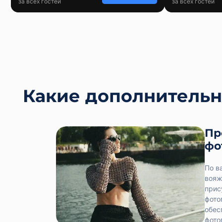
за всех гостей
за всех гостей
Какие дополнительн
Пр
фо
По в
вояж
прис
фото
обес
фото