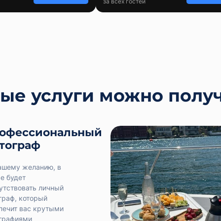
за всех гостей
ые услуги можно получ
офессиональный
тограф
ашему желанию, в
е будет
утствовать личный
граф, который
печит вас крутыми
графиями