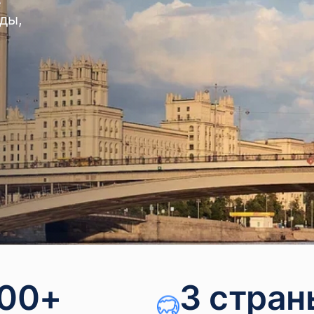
е
ды,
00+
3 стран